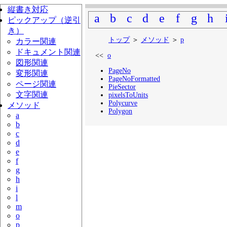
縦書き対応
a
b
c
d
e
f
g
h
ピックアップ（逆引
き）
トップ
＞
メソッド
＞
p
カラー関連
ドキュメント関連
<<
o
図形関連
PageNo
変形関連
PageNoFormatted
ページ関連
PieSector
文字関連
pixelsToUnits
Polycurve
メソッド
Polygon
a
b
c
d
e
f
g
h
i
l
m
o
p